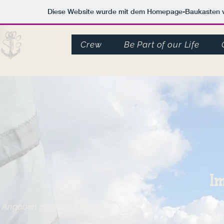
Diese Website wurde mit dem Homepage-Baukasten
Crew
Be Part of our Life
I
Angaben gemäß § 5 TMG