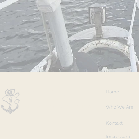
Sailing Kodoku
Home
Galley and Sailing Blog
Who We Are
Kontakt
Impressum