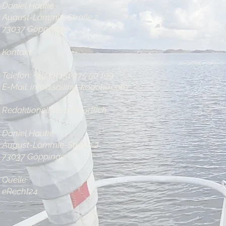
Daniel Hauke
August-Lämmle-Straße 2
73037 Göppingen
Kontakt
Telefon: +49 (0) 151 275 50 199
E-Mail:
info@sailing-kodoku.com
Redaktionell verantwortlich
Daniel Hauke
August-Lämmle-Straße 2
73037 Göppingen
Quelle
eRecht24